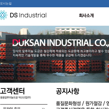
오시는길
회사개요
인사말
생산설비/기자재현황
오시는길